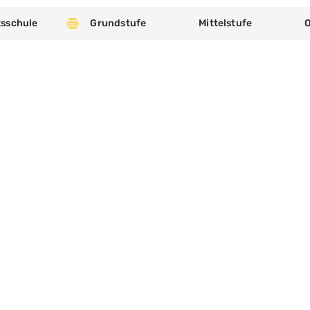
sschule
Grundstufe
Mittelstufe
11K16
le in Lichte