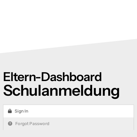
springen
Eltern-Dashboard
Schulanmeldung
Sign In
Forgot Password